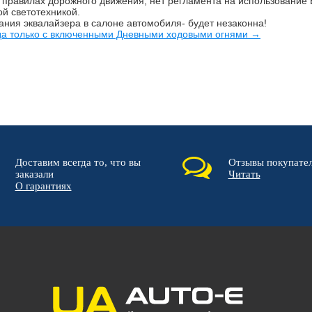
в правилах дорожного движения, нет регламента на использовани
й светотехникой.
ния эквалайзера в салоне автомобиля- будет незаконна!
зда только с включенными Дневными ходовыми огнями →
Доставим всегда то, что вы
Отзывы покупате
заказали
Читать
О гарантиях