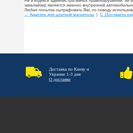
Ни в кодексе административных правонарушений, ни 
эквалайзер является именно внутренней автомобильно
Любая попытка оштрафовать Вас по поводу использова
← Адаптер для штатной магнитолы
|
С 15го марта е
Доставка по Киеву и
Украине 1-3 дня
О доставке