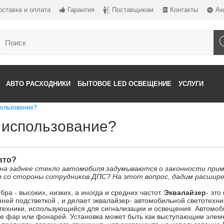
оставка и оплата
Гарантия
Поставщикам
Контакты
Ак
АВТО РАСХОДНИКИ
БЫТОВОЕ LED ОСВЕЩЕНИЕ
УСЛУГИ
пользование?
 использование?
вто?
а на заднее стекло автомобиля задумываются о законности при
ф со стороны сотрудников ДПС? На этот вопрос, дадим расшир
а - высоких, низких, а иногда и средних частот.
Эквалайзер
- это
ней подстветкой , и делает эквалайзер- автомобильной светотехни
техники, использующийся для сигнализации и освещения. Автомоб
иде фар или фонарей. Установка может быть как выступающим элеме