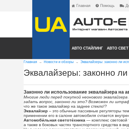
Главная
Помощь
Д
АВТО СТАЙЛИНГ
АВТО СВЕТ
Главная
Новости и обзоры
Эквалайзеры: законно ли ис
→
→
Эквалайзеры: законно ли
Законно ли использование эквалайзера на а
Многие люди перед покупкой неонового эквалайзер
задать вопрос, законно ли это? Возможен ли штра
что же такое эквалайзер на заднее стекло!?
Эквалайзер
– это обычные пассивные регуляторы тембр
применении его в салоне автомобиля счтается внутрен
Автомоби́льная светоте́хника
— комплекс световой 
а также в боковых частях транспортного средства в в