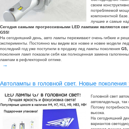
своем конструктив
потребляемой мощно
компонентной базе.
лучшие и самые на
Сегодня самыми прогрессивными LED лампами являются св
G5S!
На сегодняшний день, авто лампы переживают очень гибкие и ре
эксперименты. Постоянно мы видим все новее и новее модели лед
последний год уже поступили в продажу лед лампы поколения
G5,
поколения ламп показали себя как полноценная замена галогенн
лампам в рефлекторной оптике.
→
Автолампы в головной свет. Новые поколения 
Головной свет авто
автовладельца, так 
Потому потребность
высока.
На сегодняшний де
вариантов светоди