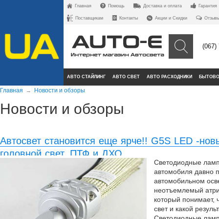
Главная
Помощь
Доставка и оплата
Гарантия
Поставщикам
Контакты
Акции и Скидки
Отзыв
(067)
АВТО СТАЙЛИНГ
АВТО СВЕТ
АВТО РАСХОДНИКИ
БЫТОВО
Главная
Новости и обзоры
→
Новости и обзоры
Автосвет становится еще ярче!! G5S LED -но
головной свет, ПТФ и ДХО.
Светодиодные ламп
автомобиля давно 
автомобильном осв
неотъемлемый атри
который понимает, 
свет и какой результ
Светодиодные ламп