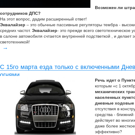
Возможен ли штра
сотрудников ДПС?
На этот вопрос, дадим расширенный ответ!
Эквалайзер
– это обычные пассивные регуляторы тембра - высоких
средних частот.
Эквалайзер
- это прежде всего светотехническое у
в салоне автомобиля счтается внутренней подстветкой , и делает 
светотехникой!
→
С 15го марта езда только с включенными Дн
огнями
Речь идет о Пункте
которым «с 1 октяб
механических тра
населенных пункт
дневные ходовые 
отсутствия в констр
средства - ближний
действует во многих
даже более жесткое
эффективно?