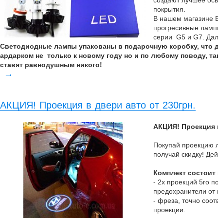
создают лучшее ос
покрытия.
В нашем магазине 
прогресивные лампы
серии G5 и G7. Дал
Светодиодные лампы упакованы в подарочную коробку, что 
ардарком не только к новому году но и по любому поводу, та
ставят равнодушным никого!
→
АКЦИЯ! Проекция в двери авто от 230грн.
АКЦИЯ! Проекция в
Покупай проекцию л
получай скидку! Дей
Комплект состоит
- 2х проекций 5го 
предохранители от
- фреза, точно соо
проекции.