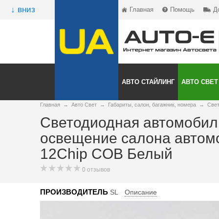
↓ вниз
Главная
Помощь
Д
АВТО СТАЙЛИНГ
АВТО СВЕТ
Главная
→
Авто Свет
→
Габариты, салон, багажник, номера
→
Свет
Светодиодная автомобил
освещение салона автом
12Chip COB Белый
0 отзывов
ПРОИЗВОДИТЕЛЬ
SL
Описание