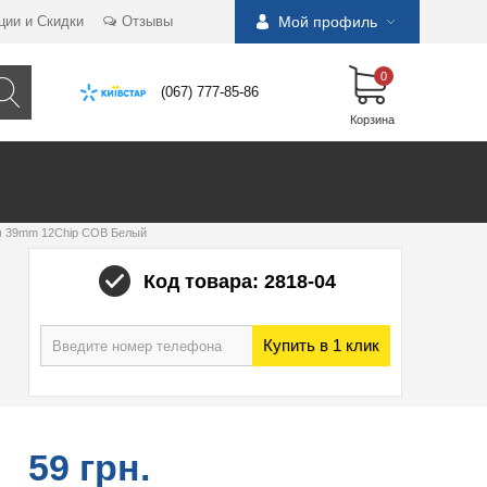
ции и Скидки
Отзывы
Мой профиль
0
(067) 777-85-86
Корзина
) 39mm 12Chip COB Белый
Код товара: 2818-04
Купить в 1 клик
59 грн.