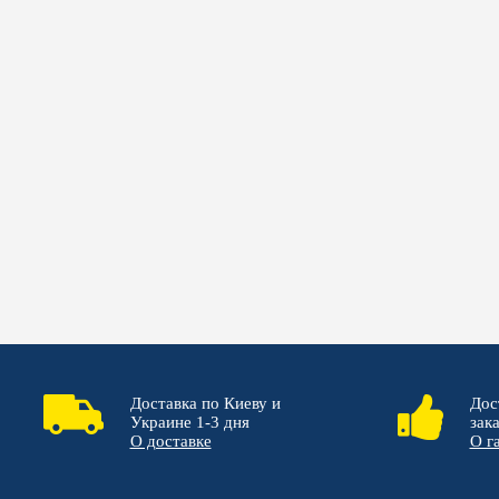
Доставка по Киеву и
Дос
Украине 1-3 дня
зак
О доставке
О г