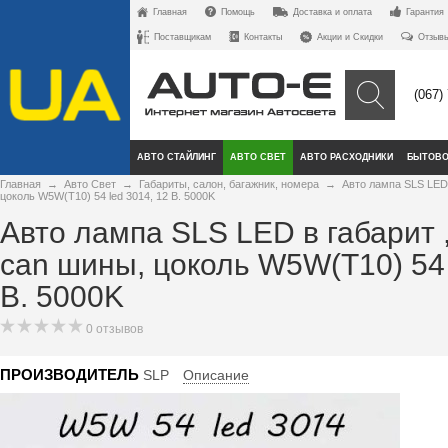
Главная
Помощь
Доставка и оплата
Гарантия
Поставщикам
Контакты
Акции и Скидки
Отзыв
(067)
АВТО СТАЙЛИНГ
АВТО СВЕТ
АВТО РАСХОДНИКИ
БЫТОВО
Главная
→
Авто Свет
→
Габариты, салон, багажник, номера
→
Авто лампа SLS LED 
цоколь W5W(T10) 54 led 3014, 12 В. 5000K
Авто лампа SLS LED в габарит 
can шины, цоколь W5W(T10) 54 
В. 5000K
0 отзывов
ПРОИЗВОДИТЕЛЬ
SLP
Описание