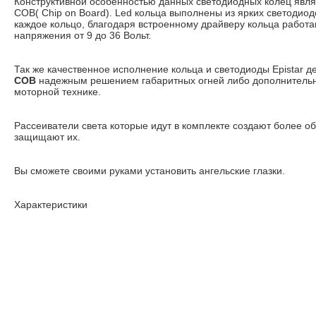
Конструктивной особенностью данных светодиодных колец явля
COB( Chip on Board). Led кольца выполнены из ярких светодио
каждое кольцо, благодаря встроенному драйверу кольца работа
напряжения от 9 до 36 Вольт.
Так же качественное исполнение кольца и светодиоды Epistar д
COB
надежным решением габаритных огней либо дополнитель
моторной технике.
Рассеиватели света которые идут в комплекте создают более о
защищают их.
Вы сможете своими руками установить ангельские глазки.
Характеристики