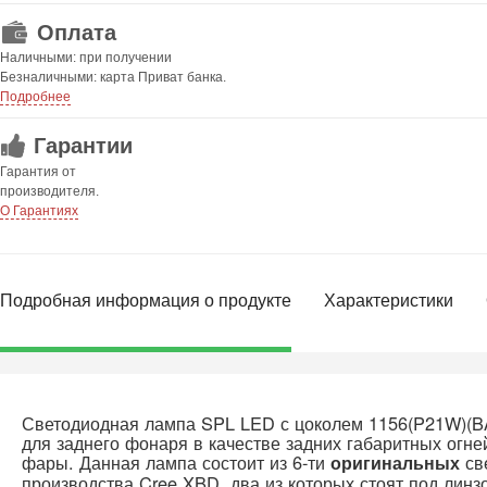
Оплата
Наличными: при получении
Безналичными: карта Приват банка.
Подробнее
Гарантии
Гарантия от
производителя.
О Гарантиях
Подробная информация о продукте
Характеристики
Светодиодная лампа SPL LED с цоколем 1156(P21W)(B
для заднего фонаря в качестве задних габаритных огне
фары. Данная лампа состоит из 6-ти
св
оригинальных
производства Cree XBD, два из которых стоят под линз