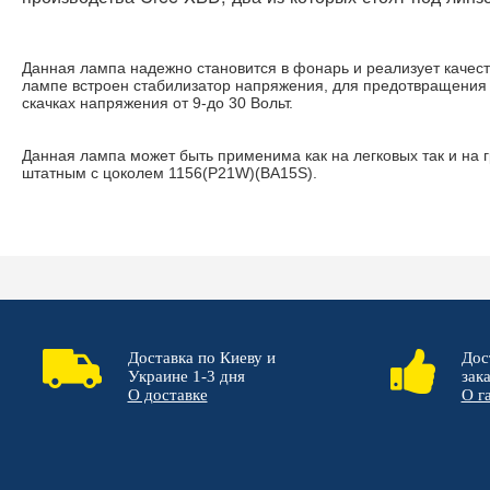
Данная лампа надежно становится в фонарь и реализует качес
лампе встроен стабилизатор напряжения, для предотвращения 
скачках напряжения от 9-до 30 Вольт.
Данная лампа может быть применима как на легковых так и на 
штатным с цоколем 1156(P21W)(BA15S).
Доставка по Киеву и
Дос
Украине 1-3 дня
зак
О доставке
О г