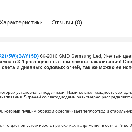
Характеристики
Отзывы (0)
66-2016 SMD Samsung Led, Желтый цвет 
P21/5W)(BAY15D)
ампа в 3-4 раза ярче штатной лампы накаливания! Св
 света и дневных ходовых огней, так же можно ее испо
з которых установлены под линзой. Номинальная мощность светодио
акаливания. 5 граней со светодиодами равномерно распределяют 
я, который лучшим образом обеспечивает теплоотвод и стабильну
 что дает ей устойчивость при скачках напряжения в сети от 9 до 