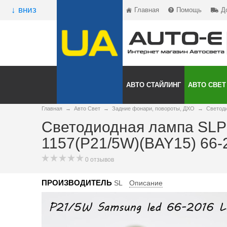
↓ вниз
Главная
Помощь
Д
АВТО СТАЙЛИНГ
АВТО СВЕТ
Главная
→
Авто Свет
→
Задние фонари, повороты, ДХО
→
Светоди
Светодиодная лампа SLP
1157(P21/5W)(BAY15) 66
0 отзывов
ПРОИЗВОДИТЕЛЬ
SL
Описание