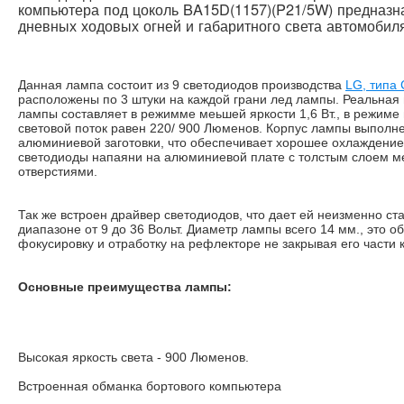
компьютера под цоколь BA15D(1157)(P21/5W) предназн
дневных ходовых огней и габаритного света автомобил
Данная лампа состоит из 9 светодиодов производства
LG, типа
расположены по 3 штуки на каждой грани лед лампы. Реальна
лампы составляет в режимме меьшей яркости 1,6 Вт., в режиме в
световой поток равен 220/ 900 Люменов. Корпус лампы выполне
алюминиевой заготовки, что обеспечивает хорошее охлаждение
светодиоды напаяни на алюминиевой плате с толстым слоем 
отверстиями.
Так же встроен драйвер светодиодов, что дает ей неизменно ст
диапазоне от 9 до 36 Вольт. Диаметр лампы всего 14 мм., это 
фокусировку и отработку на рефлекторе не закрывая его части 
Основные преимущества лампы:
Высокая яркость света - 900 Люменов.
Встроенная обманка бортового компьютера