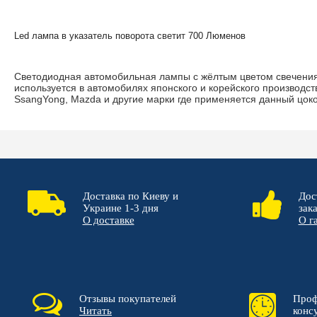
Led лампа в указатель поворота светит 700 Люменов
Светодиодная автомобильная лампы с жёлтым цветом свечени
используется в автомобилях японского и корейского производст
SsangYong, Mazda и другие марки где применяется данный цок
Доставка по Киеву и
Дос
Украине 1-3 дня
зак
О доставке
О г
Отзывы покупателей
Проф
Читать
конс