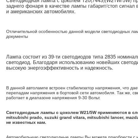
Светодиодная лампа с цоколем T20(7443)(W21W/5W) п
заднего фонаря в качестве лампы габарит/стоп сигнал в
и американских автомобилях.
Отличительной особенностью данной модели светодиодных ламп
документы
Лампа состоит из 39-ти светодиодов типа 2835 номина
светодиод. Благодаря использованию новейших светод
высокую энергоэффективность и надежность.
В данной автолампе встроен стабилизатор напряжения, что дает
перепадам напряжения в бортовой сети автомобиля. Так же, с
работает в диапазоне напряжения 9-30 Вольт.
Светодиодные лампы с цоколем W21/5W применяются в с
mitsubishi prado, suzuki grand vitara, mitsubishi lancer, maz
не известных нам.
Автомобильную светодиодные лампы Вы можете приобрести с н