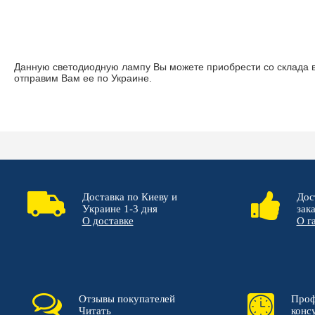
Данную светодиодную лампу Вы можете приобрести со склада 
отправим Вам ее по Украине.
Доставка по Киеву и
Дос
Украине 1-3 дня
зак
О доставке
О г
Отзывы покупателей
Проф
Читать
конс