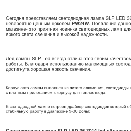
Сегодня представляем светодиодная лампа SLP LED 36
невероятно ценным цоколем
. Появление данно
PW24W
магазине- это приятная новинка светодиодных ламп дл
яркого света свечения и высокой надежности.
Лед лампы SLP Led всегда отличаются своим качеством
работы. Благодаря использованию маломощных светоди
достигнута хорошая яркость свечения.
Корпус авто лампы выполнен из литого алюминия, светодиоды 
с плотным прилеганием к корпусу для теплоотвода.
В светодиодной лампе встроен драйвер светодиодов который о
стабильную работу в диапазоне 9-30 Вольт.
Светодиодная лампа SLP LED 36-3014 led обладае