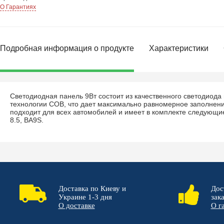
О Гарантиях
Подробная информация о продукте
Характеристики
Светодиодная панель 9Вт состоит из качественного светодиода
технологии COB, что дает максимально равномерное заполнен
подходит для всех автомобилей и имеет в комплекте следующи
8.5, BA9S.
Доставка по Киеву и
Дос
Украине 1-3 дня
зак
О доставке
О г