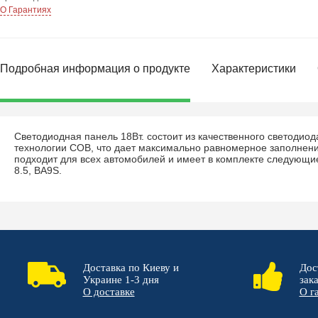
О Гарантиях
Подробная информация о продукте
Характеристики
Светодиодная панель 18Вт. состоит из качественного светодиод
технологии COB, что дает максимально равномерное заполнен
подходит для всех автомобилей и имеет в комплекте следующи
8.5, BA9S.
Доставка по Киеву и
Дос
Украине 1-3 дня
зак
О доставке
О г