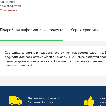
Гарантия от
производителя.
О Гарантиях
Подробная информация о продукте
Характеристики
Светодиодная лампа в подсветку состоит из трех светодиодов типа 
подходит для всех автомобилей с цоколем Т10. Лампа является пр
светодиодным источником света. Отличается хорошим заполнением 
свечения- зеленый.
Доставка по Киеву и
Дос
Украине 1-3 дня
зак