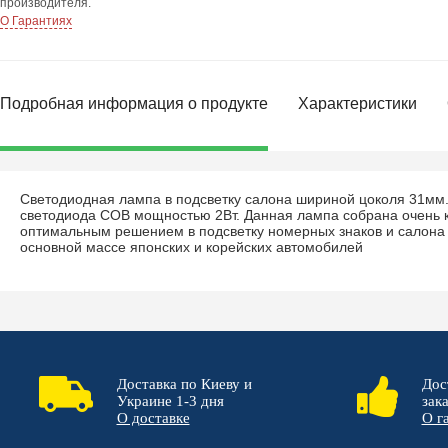
производителя.
О Гарантиях
Подробная информация о продукте
Характеристики
Светодиодная лампа в подсветку салона шириной цоколя 31мм
светодиода COB мощностью 2Вт. Данная лампа собрана очень к
оптимальным решением в подсветку номерных знаков и салона 
основной массе японских и корейских автомобилей
Доставка по Киеву и
Дос
Украине 1-3 дня
зак
О доставке
О г