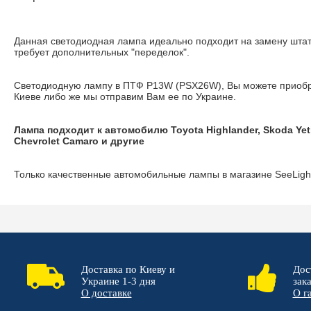
Данная светодиодная лампа идеально подходит на замену шта
требует дополнительных "переделок".
Светодиодную лампу в ПТФ P13W (PSX26W), Вы можете приобре
Киеве либо же мы отправим Вам ее по Украине.
Лампа подходит к автомобилю Toyota Highlander, Skoda Yeti
Chevrolet Camaro и другие
Только качественные автомобильные лампы в магазине SeeLigh
Доставка по Киеву и
Дос
Украине 1-3 дня
зак
О доставке
О г