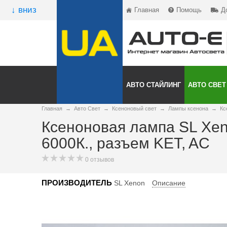
↓ вниз
Главная
Помощь
Д
АВТО СТАЙЛИНГ
АВТО СВЕТ
Главная
→
Авто Свет
→
Ксеноновый свет
→
Лампы ксенона
→
Кс
Ксеноновая лампа SL Xeno
6000К., разъем KET, AC
0 отзывов
ПРОИЗВОДИТЕЛЬ
SL Xenon
Описание