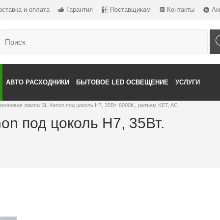
оставка и оплата
Гарантия
Поставщикам
Контакты
Ак
АВТО РАСХОДНИКИ
БЫТОВОЕ LED ОСВЕЩЕНИЕ
УСЛУГИ
еноновая лампа SL Xenon под цоколь Н7, 35Вт. 6000К., разъем KET, AC
n под цоколь Н7, 35Вт.