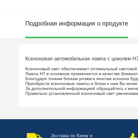
Подробная информация о продукте
Ксеноновая автомобильная лампа с цоколем Н7 
Ксеноновый свет обеспечивает оптимальный световой 
Лампа H7 в основном применяется в качестве ближнег
Благодаря тонким блокам розжига монтаж ксенона буд
Приобрести ксеноновые лампы и блоки к ним Вы может
За дополнительной информацией обращайтесь к мен
Правильно установленный ксеноновый свет увеличивае
Доставка по Киеву и