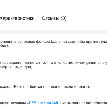
Характеристики
Отзывы (0)
коления в основные фонари (дальний свет либо противотум
обиле.
 освещения является то, что в качестве охлаждения выс
йвер светодиодов,.
ходов IP65. (не боится попадания пыли и влаги).
одства компании
CREE leds типа XML
с максимальной потребляемо