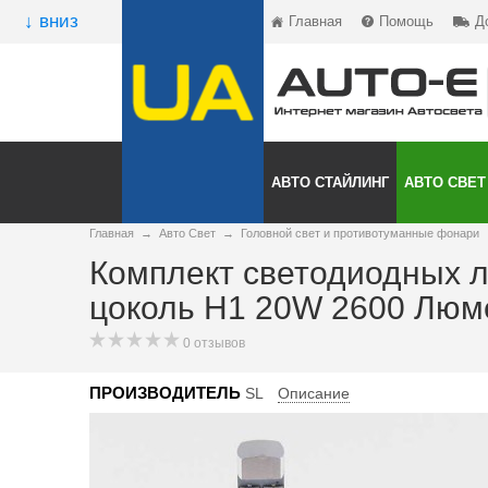
↓ вниз
Главная
Помощь
Д
АВТО СТАЙЛИНГ
АВТО СВЕТ
Главная
→
Авто Свет
→
Головной свет и противотуманные фонари
Комплект светодиодных 
цоколь Н1 20W 2600 Люм
0 отзывов
ПРОИЗВОДИТЕЛЬ
SL
Описание