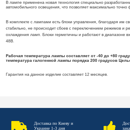
В лампе применена новая технология специально разработанн
автомобильного освещения, что позволяет максимально точно ф
В комплекте с лампами есть блоки управления, благодаря им с
стабильно, не происходит сбоев с переключением режимов и ре
охлаждения ламп. Блоки герметичны и работают в диапазоне в
48В.
Рабочая температура лампы составляет от -40 до +80 град
температура галогенной лампы порядка 200 градусов Цель
Гарантия на данное изделие составляет 12 месяцев.
Доставка по Киеву и
Дос
Украине 1-3 дня
зак