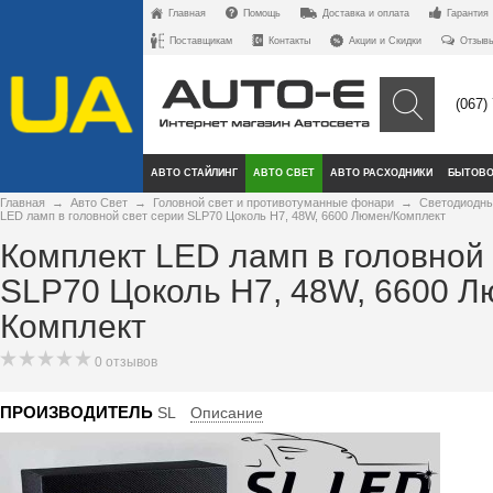
Главная
Помощь
Доставка и оплата
Гарантия
Поставщикам
Контакты
Акции и Скидки
Отзыв
(067)
АВТО СТАЙЛИНГ
АВТО СВЕТ
АВТО РАСХОДНИКИ
БЫТОВО
Главная
→
Авто Свет
→
Головной свет и противотуманные фонари
→
Светодиодны
LED ламп в головной свет серии SLP70 Цоколь H7, 48W, 6600 Люмен/Комплект
Комплект LED ламп в головной 
SLP70 Цоколь H7, 48W, 6600 Л
Комплект
0 отзывов
ПРОИЗВОДИТЕЛЬ
SL
Описание