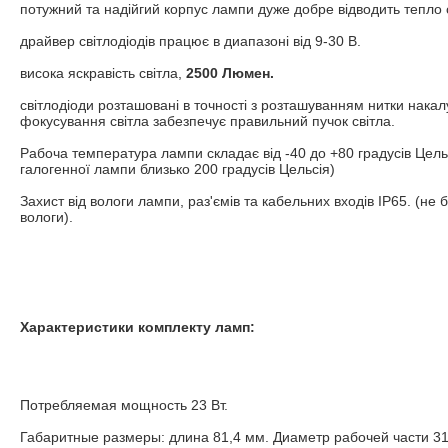
потужний та надійгий корпус лампи дуже добре відводить тепло с
драйвер світлодіодів працює в диапазоні від 9-30 В.
висока яскравість світла,
2500 Люмен.
світлодіоди розташовані в точності з розташуванням нитки нака
фокусування світла забезпечує правильний пучок світла.
Рабоча температура лампи складає від -40 до +80 градусів Цель
галогенної лампи близько 200 градусів Цельсія)
Захист від вологи лампи, раз'ємів та кабельних входів IP65. (не
вологи).
Характеристики комплекту ламп:
Потребляемая мощность 23 Вт.
Габаритные размеры: длина 81,4 мм. Диаметр рабочей части 31