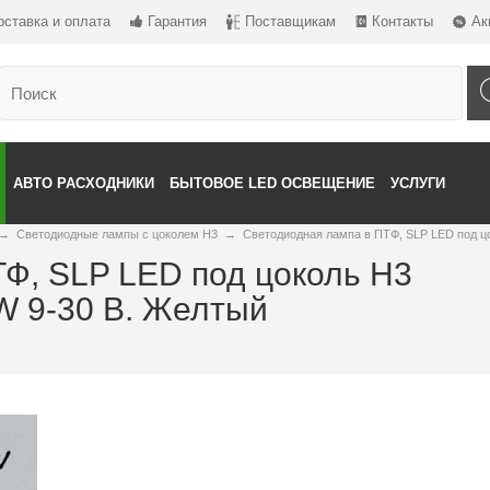
оставка и оплата
Гарантия
Поставщикам
Контакты
Ак
АВТО РАСХОДНИКИ
БЫТОВОЕ LED ОСВЕЩЕНИЕ
УСЛУГИ
→
Светодиодные лампы с цоколем H3
→
Светодиодная лампа в ПТФ, SLP LED под ц
Ф, SLP LED под цоколь H3
W 9-30 В. Желтый