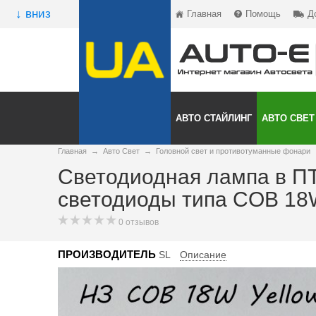
↓ вниз
Главная
Помощь
Д
АВТО СТАЙЛИНГ
АВТО СВЕТ
Главная
→
Авто Свет
→
Головной свет и противотуманные фонари
Светодиодная лампа в ПТ
светодиоды типа COB 18
0 отзывов
ПРОИЗВОДИТЕЛЬ
SL
Описание