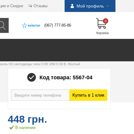
ции и Скидки
Отзывы
Мой профиль
0
(067) 777-85-86
Корзина
околь H3 светодиоды типа COB 18W 9-30 В. Желтый
Код товара: 5567-04
Купить в 1 клик
448 грн.
В наличии