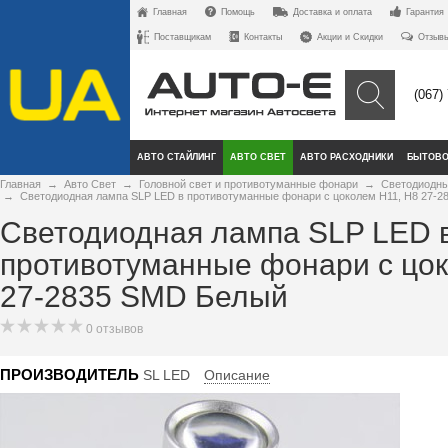
Главная
Помощь
Доставка и оплата
Гарантия
Поставщикам
Контакты
Акции и Скидки
Отзыв
(067)
АВТО СТАЙЛИНГ
АВТО СВЕТ
АВТО РАСХОДНИКИ
БЫТОВО
Главная
→
Авто Свет
→
Головной свет и противотуманные фонари
→
Светодиодны
→
Светодиодная лампа SLP LED в противотуманные фонари с цоколем H11, H8 27-
Светодиодная лампа SLP LED 
противотуманные фонари с цок
27-2835 SMD Белый
0 отзывов
ПРОИЗВОДИТЕЛЬ
SL LED
Описание