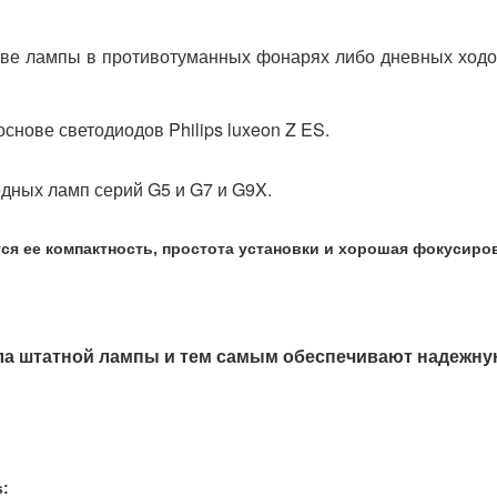
тве лампы в противотуманных фонарях либо дневных ходо
нове светодиодов Philips luxeon Z ES.
дных ламп серий G5 и G7 и G9X.
я ее компактность, простота установки и хорошая фокусиров
а штатной лампы и тем самым обеспечивают надежную
s: