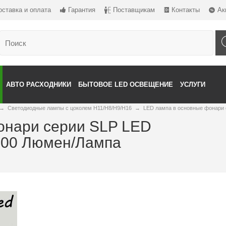
оставка и оплата
Гарантия
Поставщикам
Контакты
Ак
АВТО РАСХОДНИКИ
БЫТОВОЕ LED ОСВЕЩЕНИЕ
УСЛУГИ
→
Светодиодные лампы с цоколем H11/H8/H9/H16
→
LED лампа в основные фонари 
онари серии SLP LED
 800 Люмен/Лампа