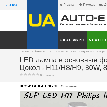
↓ вниз
Главная
Помощь
Д
АВТО СТАЙЛИНГ
АВТО СВЕТ
Главная
→
Авто Свет
→
Головной свет и противотуманные фонари
LED лампа в основные ф
Цоколь Н11/H8/H9, 30W,
0 отзывов
ПРОИЗВОДИТЕЛЬ
SL
Описание