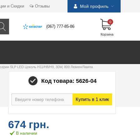
ции и Скидки
Отзывы
Мой профиль
0
(067) 777-85-86
Корзина
серии SLP LED Цоколь Н11/H8/H9, 30W, 800 Люмен/Лампа
Код товара: 5626-04
Купить в 1 клик
674 грн.
В наличии