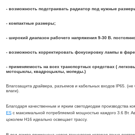
- возможность подстраивать радиатор под нужные размер
- компактные размеры;
- широкий диапазон рабочего напряжения 9-30 В. постоянно
- возможность корректировать фокусировку лампы в фаре
- применяемость на всех транспортных средствах ( легковы
мотоцыклы, квадроцыклы, мопеды.)
Влагозащита драйвера, разъемов и кабельных входов IP65. (не
влаги).
Благодаря качественным и ярким светодиодам производства к
ES
с максимальной потребляемой мощностью каждого 3.6 Вт. А
цоколем H16 идеально освещает трассу.
В лед лампе применена новая технология которая точно повто