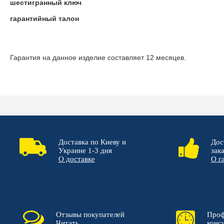
шестигранный ключ
гарантийный талон
Гарантия на данное изделие составляет 12 месяцев.
Доставка по Киеву и
Дос
Украине 1-3 дня
зак
О доставке
О г
Отзывы покупателей
Проф
Читать
конс