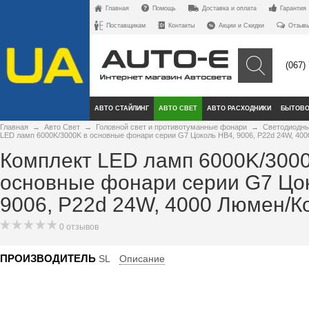
Главная
Помощь
Доставка и оплата
Гарантия
Поставщикам
Контакты
Акции и Скидки
Отзыв
(067)
АВТО СТАЙЛИНГ
АВТО СВЕТ
АВТО РАСХОДНИКИ
БЫТОВО
Главная
→
Авто Свет
→
Головной свет и противотуманные фонари
→
Светодиодны
LED ламп 6000K/3000K в основные фонари серии G7 Цоколь НB4, 9006, P22d 24W, 40
Комплект LED ламп 6000K/3000
основные фонари серии G7 Цо
9006, P22d 24W, 4000 Люмен/К
0 отзывов
ПРОИЗВОДИТЕЛЬ
SL
Описание