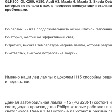
GLK300, GLK260, A180, Audi A3, Mazda 6, Mazda 3, Skoda Oct
которые не попали к нам, в процессе эксплуатации сталки
проблемами.
Во-первых, низкая продолжительность жизни штатной галогенн
Во-вторых, желтый не эффективный свет,
В-третьих, высокая температура нагрева лампы, которая разруш
В-четвертых, Высокое потребление энергии.
Именно наши лед лампы с цоколем H15 способны реш
и недостатки.
Данная автомобильная лампа H15 (PGS23t-1) состоит и
светодиодов производства Philips которые работают в 
светодиодов Cree (США) которые работают в режиме да