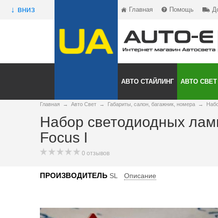
↓ вниз
Главная
Помощь
Д
АВТО СТАЙЛИНГ
АВТО СВЕТ
Главная
→
Авто Свет
→
Габариты, салон, багажник, номера
→
Набо
Набор светодиодных ламп
Focus I
0 отзывов
ПРОИЗВОДИТЕЛЬ
SL
Описание