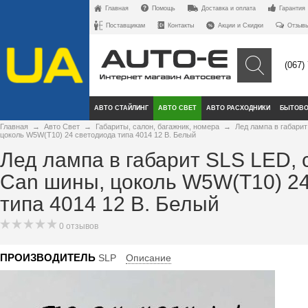
Главная
Помощь
Доставка и оплата
Гарантия
Поставщикам
Контакты
Акции и Скидки
Отзыв
(067)
АВТО СТАЙЛИНГ
АВТО СВЕТ
АВТО РАСХОДНИКИ
БЫТОВО
Главная
→
Авто Свет
→
Габариты, салон, багажник, номера
→
Лед лампа в габари
цоколь W5W(T10) 24 светодиода типа 4014 12 В. Белый
Лед лампа в габарит SLS LED, 
Can шины, цоколь W5W(T10) 24
типа 4014 12 В. Белый
0 отзывов
ПРОИЗВОДИТЕЛЬ
SLP
Описание