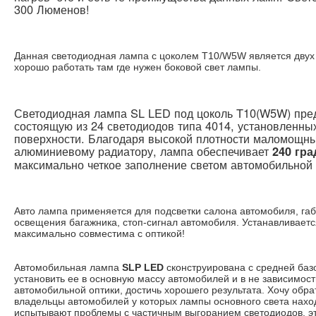
300 Люменов!
Данная светодиодная лампа с цоколем T10/W5W является двух 
хорошо работать там где нужен боковой свет лампы.
Светодиодная лампа SL LED под цоколь T10(W5W) пред
состоящую из 24 светодиодов типа 4014, установленны
поверхности. Благодаря высокой плотности маломощны
алюминиевому радиатору, лампа обеспечивает
240 гра
максимально четкое заполнение светом автомобильной 
Авто лампа применяется для подсветки салона автомобиля, габ
освещения багажника, стоп-сигнал автомобиля. Устанавливаетс
максимально совместима с оптикой!
Автомобильная лампа
SLP LED
сконструирована с средней базо
установить ее в основную массу автомобилей и в не зависимост
автомобильной оптики, достичь хорошего результата. Хочу обрат
владельцы автомобилей у которых лампы основного света нахо
испытывают проблемы с частичным выгоранием светодиодов, это