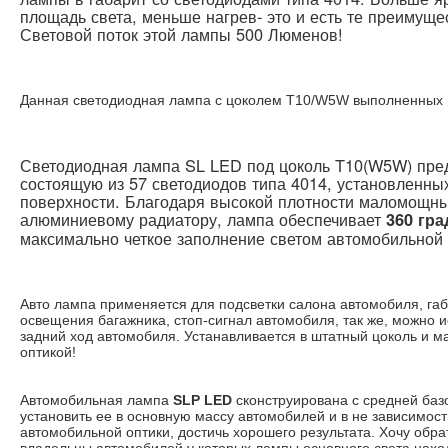
площадь света, меньше нагрев- это и есть те преимуще
Световой поток этой лампы 500 Люменов!
Данная светодиодная лампа с цоколем T10/W5W выполненных в
Светодиодная лампа SL LED под цоколь T10(W5W) пред
состоящую из 57 светодиодов типа 4014, установленны
поверхности. Благодаря высокой плотности маломощны
алюминиевому радиатору, лампа обеспечивает
360 гра
максимально четкое заполнение светом автомобильной 
Авто лампа применяется для подсветки салона автомобиля, габ
освещения багажника, стоп-сигнал автомобиля, так же, можно и
задний ход автомобиля. Устанавливается в штатный цоколь и 
оптикой!
Автомобильная лампа
SLP LED
сконструирована с средней базо
установить ее в основную массу автомобилей и в не зависимост
автомобильной оптики, достичь хорошего результата. Хочу обрат
владельцы автомобилей у которых лампы основного света нахо