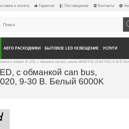
оставка и оплата
Гарантия
Поставщикам
Контакты
Ак
АВТО РАСХОДНИКИ
БЫТОВОЕ LED ОСВЕЩЕНИЕ
УСЛУГИ
лампа в габарит SL LED, с обманкой can bus, цоколь W5W(T10) 10 led 7020, 9-30 В. Бе
ED, с обманкой can bus,
020, 9-30 В. Белый 6000K