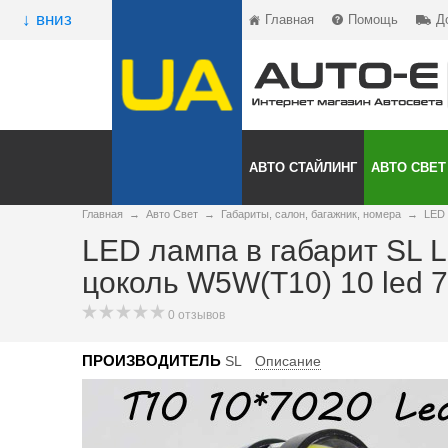
↓ вниз
Главная
Помощь
Д
АВТО СТАЙЛИНГ
АВТО СВЕТ
Главная
→
Авто Свет
→
Габариты, салон, багажник, номера
→
LED 
LED лампа в габарит SL L
цоколь W5W(T10) 10 led 7
0 отзывов
ПРОИЗВОДИТЕЛЬ
SL
Описание