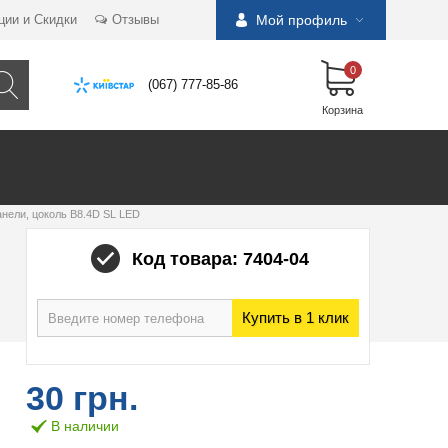
ции и Скидки
Отзывы
Мой профиль
0
(067) 777-85-86
Корзина
анели, цоколь B8.4D SL LED
Код товара: 7404-04
Купить в 1 клик
30 грн.
В наличии