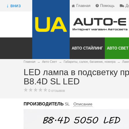
↓ вниз
Главная
Помощь
Д
АВТО СТАЙЛИНГ
АВТО СВЕТ
Главная
→
Авто Свет
→
Габариты, салон, багажник, номера
→
Ламп
LED лампа в подсветку п
B8.4D SL LED
0 отзывов
ПРОИЗВОДИТЕЛЬ
SL
Описание