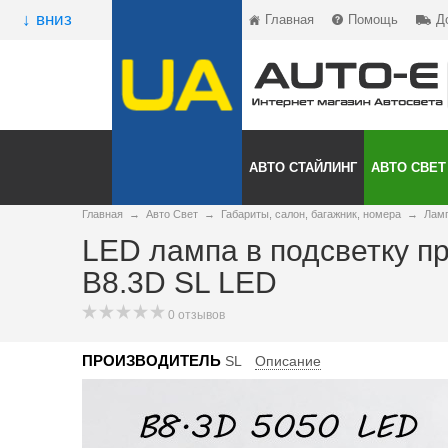
↓ вниз
Главная
Помощь
Д
АВТО СТАЙЛИНГ
АВТО СВЕТ
Главная
→
Авто Свет
→
Габариты, салон, багажник, номера
→
Ламп
LED лампа в подсветку п
B8.3D SL LED
0 отзывов
ПРОИЗВОДИТЕЛЬ
SL
Описание