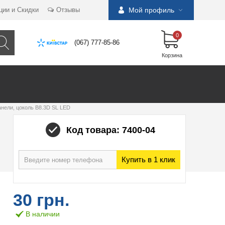
ции и Скидки
Отзывы
Мой профиль
0
(067) 777-85-86
Корзина
анели, цоколь B8.3D SL LED
Код товара: 7400-04
Купить в 1 клик
30 грн.
В наличии