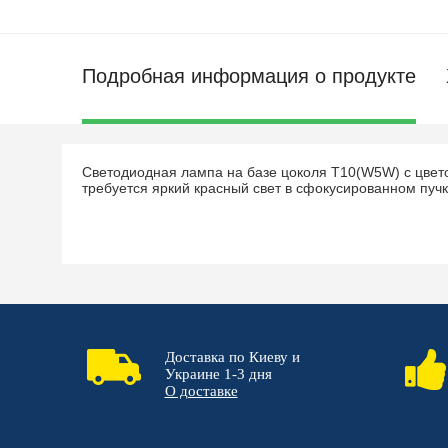
Подробная информация о продукте
Светодиодная лампа на базе цоколя Т10(W5W) с цвето
требуется яркий красный свет в сфокусированном пучк
Доставка по Киеву и
Украине 1-3 дня
О доставке