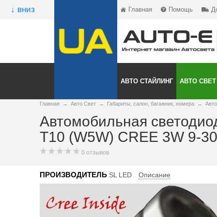
↓ вниз
Главная
Помощь
Д
АВТО СТАЙЛИНГ
АВТО СВЕТ
Главная
→
Авто Свет
→
Габариты, салон, багажник, номера
→
Авто
Автомобильная светодиод
T10 (W5W) CREE 3W 9-30
0 отзывов
ПРОИЗВОДИТЕЛЬ
SL LED
Описание