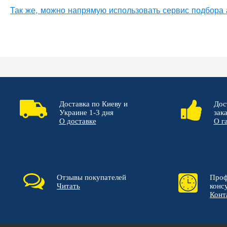
Так же, можно напрямую использовать сервис подбора
Доставка по Киеву и
Дос
Украине 1-3 дня
зак
О доставке
О г
Отзывы покупателей
Проф
Читать
конс
Конт