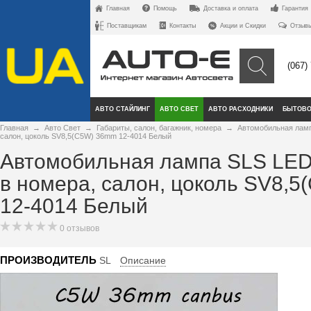
Главная
Помощь
Доставка и оплата
Гарантия
Поставщикам
Контакты
Акции и Скидки
Отзыв
(067)
АВТО СТАЙЛИНГ
АВТО СВЕТ
АВТО РАСХОДНИКИ
БЫТОВО
Главная
→
Авто Свет
→
Габариты, салон, багажник, номера
→
Автомобильная ламп
салон, цоколь SV8,5(C5W) 36mm 12-4014 Белый
Автомобильная лампа SLS LED
в номера, салон, цоколь SV8,
12-4014 Белый
0 отзывов
ПРОИЗВОДИТЕЛЬ
SL
Описание