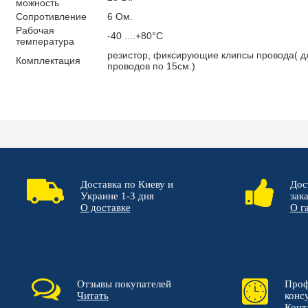
можность
Сопротивление
6 Ом.
Рабочая
-40 ....+80°C
температура
резистор, фиксирующие клипсы провода( д
Комплектация
проводов по 15см.)
Доставка по Киеву и
Дос
Украине 1-3 дня
зак
О доставке
О г
Отзывы покупателей
Проф
Читать
конс
Конт