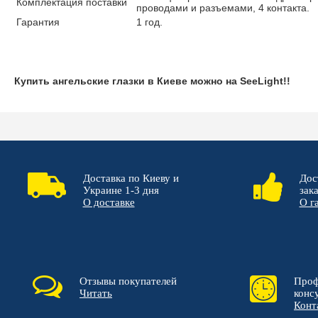
Комплектация поставки
проводами и разъемами, 4 контакта.
Гарантия
1 год.
Купить ангельские глазки в Киеве можно на SeeLight!!
Доставка по Киеву и
Дос
Украине 1-3 дня
зак
О доставке
О г
Отзывы покупателей
Проф
Читать
конс
Конт