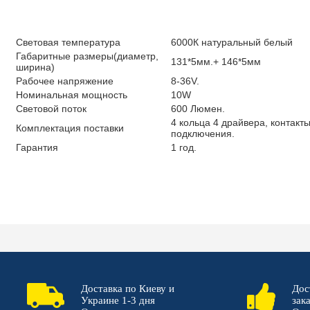
Световая температура
6000К натуральный белый
Габаритные размеры(диаметр,
131*5мм.+ 146*5мм
ширина)
Рабочее напряжение
8-36V.
Номинальная мощность
10W
Световой поток
600 Люмен.
4 кольца 4 драйвера, контакт
Комплектация поставки
подключения.
Гарантия
1 год.
Доставка по Киеву и
Дос
Украине 1-3 дня
зак