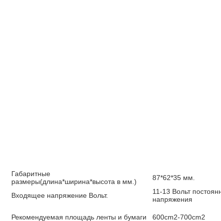
Габаритные
87*62*35 мм.
размеры(длина*ширина*высота в мм.)
11-13 Вольт постоян
Входящее напряжение Вольт.
напряжения
Рекомендуемая площадь ленты и бумаги
600cm2-700cm2