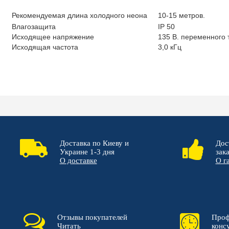
Рекомендуемая длина холодного неона
10-15 метров.
Влагозащита
IP 50
Исходящее напряжение
135 В. переменного 
Исходящая частота
3,0 кГц
Доставка по Киеву и
Дос
Украине 1-3 дня
зак
О доставке
О г
Отзывы покупателей
Проф
Читать
конс