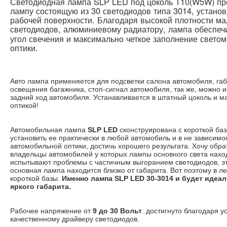
Светодиодная лампа SLP LED под цоколь T10(W5W) пр
лампу состоящую из 30 светодиодов типа 3014, устано
рабочей поверхности. Благодаря высокой плотности 
светодиодов, алюминиевому радиатору, лампа обеспе
угол свечения и максимально четкое заполнение свето
оптики.
Авто лампа применяется для подсветки салона автомобиля, габ
освещения багажника, стоп-сигнал автомобиля, так же, можно и
задний ход автомобиля. Устанавливается в штатный цоколь и 
оптикой!
Автомобильная лампа
SLP LED
сконструирована с короткой баз
установить ее практически в любой автомобиль и в не зависимо
автомобильной оптики, достичь хорошего результата. Хочу обрат
владельцы автомобилей у которых лампы основного света нахо
испытывают проблемы с частичным выгоранием светодиодов, это
основная лампа находится близко от габарита. Вот поэтому в 
короткой базы.
Именно лампа SLP LED 30-3014 и будет идеал
яркого габарита.
Рабочее напряжение от
9 до 30 Вольт
. достигнуто благодаря 
качественному драйверу светодиодов.